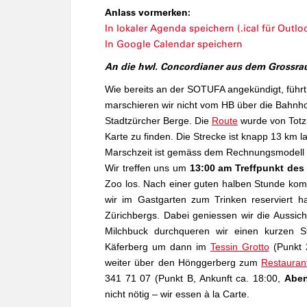
Anlass vormerken:
In lokaler Agenda speichern (.ical für Outloo
In Google Calendar speichern
An die hwl. Concordianer aus dem Grossra
Wie bereits an der SOTUFA angekündigt, führt
marschieren wir nicht vom HB über die Bahnho
Stadtzürcher Berge. Die
Route
wurde von Totz 
Karte zu finden. Die Strecke ist knapp 13 km 
Marschzeit ist gemäss dem Rechnungsmodell
Wir treffen uns um
13:00 am Treffpunkt de
Zoo los.
Nach einer guten halben
Stunde kom
wir im Gastgarten zum Trinken reserviert h
Zürichbergs. Dabei geniessen wir die Aussich
Milchbuck durchqueren wir einen kurzen S
Käferberg um dann im
Tessin Grotto
(Punkt 
weiter über den Hönggerberg zum
Restauran
341 71 07 (Punkt B, Ankunft ca. 18:00,
Abe
nicht nötig – wir essen à la Carte.