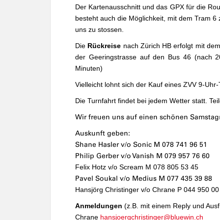
Der Kartenausschnitt und das GPX für die Ro
besteht auch die Möglichkeit, mit dem Tram 6 
uns zu stossen.
Die
Rückreise
nach Zürich HB erfolgt mit dem
der Geeringstrasse auf den Bus 46 (
nach 2
Minuten)
Vielleicht lohnt sich der Kauf eines ZVV 9-Uhr
Die Turnfahrt findet bei jedem Wetter statt. 
Wir freuen uns auf einen schönen Samstag
Auskunft geben:
Shane Hasler v/o Sonic M 078 741 96 51
Philip Gerber v/o Vanish M 079 957 76 60
Felix Hotz v/o
Scream
M 078 805 53 45
Pavel Soukal v/o Medius M 077 435 39 88
Hansjörg Christinger v/o Chrane P 044 950 0
Anmeldungen
(z.B. mit einem Reply und Aus
Chrane
hansjoergchristinger@bluewin.ch