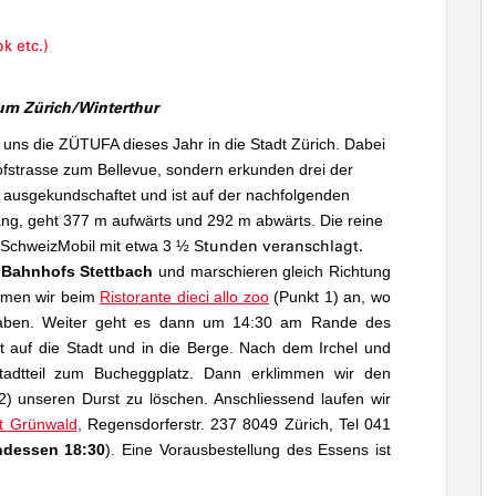
k etc.)
um Zürich/Winterthur
 uns die ZÜTUFA dieses Jahr in die Stadt Zürich. Dabei
fstrasse zum Bellevue, sondern erkunden drei der
ausgekundschaftet und ist auf der nachfolgenden
lang, geht 377 m aufwärts und 292 m abwärts. Die reine
SchweizMobil
mit etwa 3 ½ S
tunden veranschlagt.
s Bahnhofs Stettbach
und marschieren gleich Richtung
men wir beim
Ristorante dieci allo zoo
(Punkt 1) an, wo
aben.
Weiter geht es dann um 14:30 am Rande des
t auf die Stadt und in die Berge. Nach dem Irchel und
tadtteil zum Bucheggplatz. Dann erklimmen wir den
2) unseren Durst zu löschen. Anschliessend laufen wir
t Grünwald
,
Regensdorferstr. 237 8049 Zürich, Tel 041
ndessen
18:30
). Eine Vorausbestellung des Essens ist