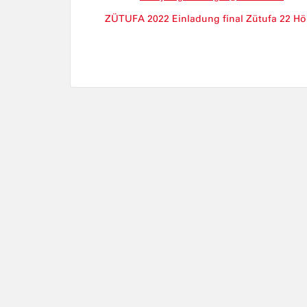
ZÜTUFA 2022 Einladung final
Zütufa 22 Hö