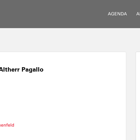
AGENDA
A
ltherr Pagallo
uenfeld