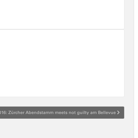
016: Zürcher Abendstamm meets not guilty am Bellevue