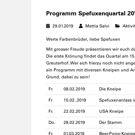
Programm Spefuxenquartal 20
29.01.2019
Mattia Salvi
Aktivi
Werte Farbenbrüder, liebe Spefuxen
Mit grosser Freude präsentieren wir euch 
Die erste Krönung findet das Quartal am 1
Greuterhof. Wer sich hierzu noch nicht ange
ein Programm mit diversen Kneipen und Anl
Grund, dabei zu sein!
Fr.
08.02.2019
Die Kneipe
Fr
15.02..2019
Spefuxenanlass i
Fr.
22.02.2019
USA Kneipe
Do.
28.02.2019
Der Stamm
Fr.
01.03.2019
Beer-Pong-Kneip