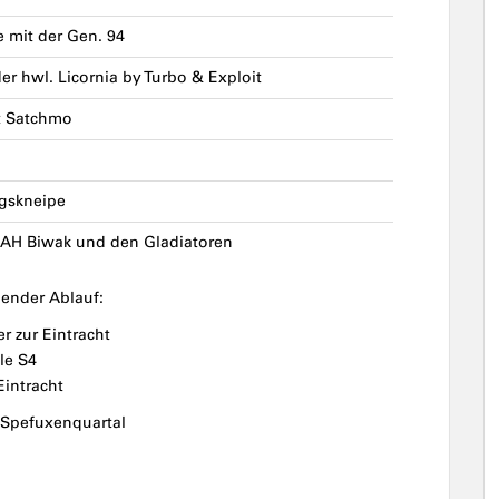
 mit der Gen. 94
er hwl. Licornia by Turbo & Exploit
t Satchmo
ngskneipe
 AH Biwak und den Gladiatoren
lgender Ablauf:
r zur Eintracht
le S4
Eintracht
 Spefuxenquartal