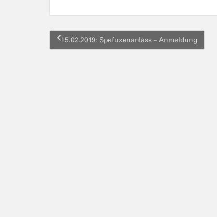
Beitragsnavigation
15.02.2019: Spefuxenanlass – Anmeldung