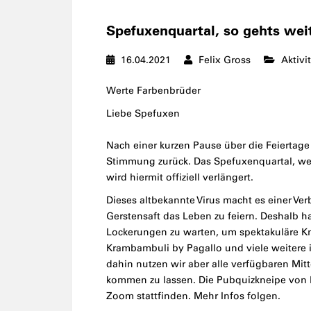
Spefuxenquartal, so gehts we
16.04.2021
Felix Gross
Aktivi
Werte Farbenbrüder
Liebe Spefuxen
Nach einer kurzen Pause über die Feiertage m
Stimmung zurück. Das Spefuxenquartal, wel
wird hiermit offiziell verlängert.
Dieses altbekannte Virus macht es einer Ve
Gerstensaft das Leben zu feiern. Deshalb h
Lockerungen zu warten, um spektakuläre K
Krambambuli by Pagallo und viele weitere
dahin nutzen wir aber alle verfügbaren Mi
kommen zu lassen. Die Pubquizkneipe von L
Zoom stattfinden. Mehr Infos folgen.