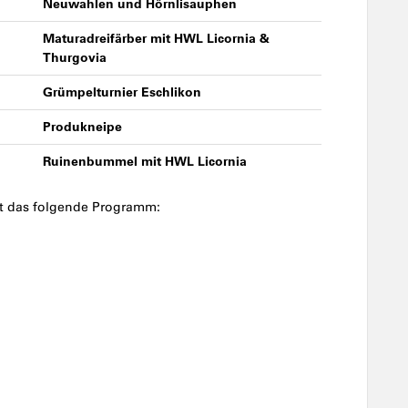
Neuwahlen und Hörnlisauphen
Maturadreifärber mit HWL Licornia &
Thurgovia
Grümpelturnier Eschlikon
Produkneipe
Ruinenbummel mit HWL Licornia
lt das folgende Programm: