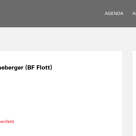
AGENDA
A
berger (BF Flott)
uenfeld