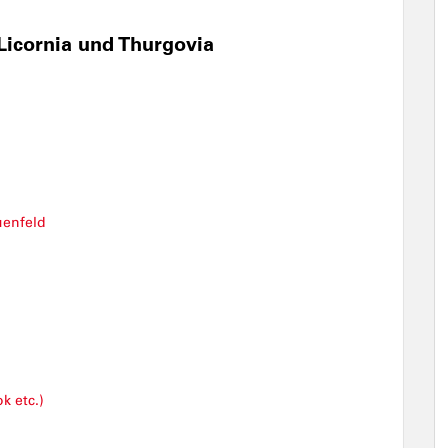
Licornia und Thurgovia
uenfeld
k etc.)