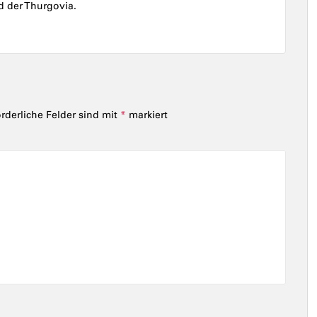
nd der Thurgovia.
orderliche Felder sind mit
*
markiert