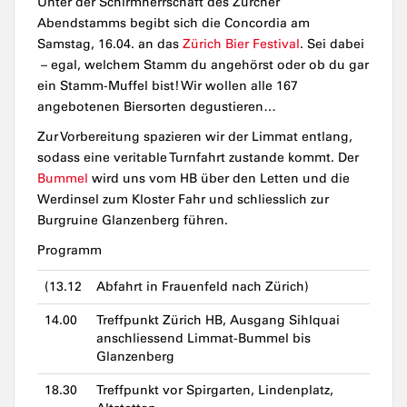
Unter der Schirmherrschaft des Zürcher
Abendstamms begibt sich die Concordia am
Samstag, 16.04. an das
Zürich Bier Festival
. Sei dabei
– egal, welchem Stamm du angehörst oder ob du gar
ein Stamm-Muffel bist! Wir wollen alle 167
angebotenen Biersorten degustieren…
Zur Vorbereitung spazieren wir der Limmat entlang,
sodass eine veritable Turnfahrt zustande kommt. Der
Bummel
wird uns vom HB über den Letten und die
Werdinsel zum Kloster Fahr und schliesslich zur
Burgruine Glanzenberg führen.
Programm
(13.12
Abfahrt in Frauenfeld nach Zürich)
14.00
Treffpunkt Zürich HB, Ausgang Sihlquai
anschliessend Limmat-Bummel bis
Glanzenberg
18.30
Treffpunkt vor Spirgarten, Lindenplatz,