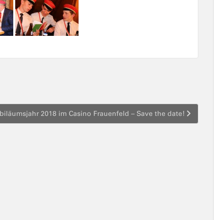
ubiläumsjahr 2018 im Casino Frauenfeld – Save the date!