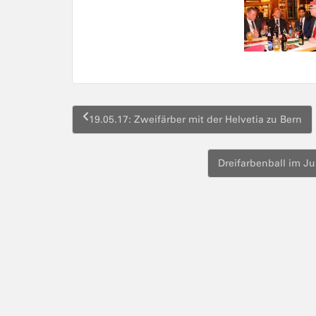
Beitragsnavigation
19.05.17: Zweifärber mit der Helvetia zu Bern
Dreifarbenball im J